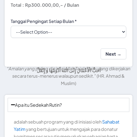
Total :
Rp300.000,00
,- / Bulan
Tanggal Pengingat Setiap Bulan
*
Next →
“Amalan yang paling dicintai Allah Ta’ala yaitu yang dikerjakan
أحَبُّ الْأَعْمَالِ إِلَى الله أَدْوَمُهَا وَ إِنْقَلَّ
secara terus-menerus walaupun sedikit.”
(HR. Ahmad &
Muslim)
Apa itu Sedekah Rutin?
adalah sebuah program yang di inisiasi oleh
Sahabat
Yatim
yang bertujuan untuk mengajak para donatur
komitmen secara rutin menyalurkan sebagian harta