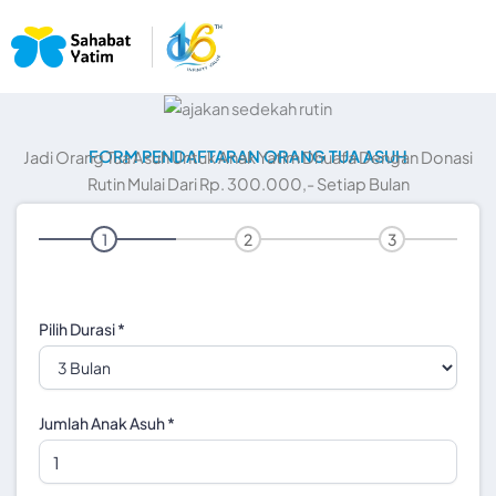
Skip
to
content
FORM PENDAFTARAN ORANG TUA ASUH
Jadi Orang Tua Asuh Untuk Anak Yatim Dhuafa Dengan Donasi
Rutin Mulai Dari Rp. 300.000,- Setiap Bulan
1
2
3
Pilih Durasi
*
Jumlah Anak Asuh
*