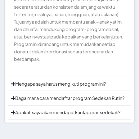
secara teratur dan konsisten dalam jangka waktu
tertentu (misalnya, harian, mingguan, atau bulanan).
Tujuannya adalah untuk membantu anak – anak yatim
dan dhuafa, mendukung program-program sosial,
atau berinvestasi pada kebaikan yang berkelanjutan.
Program ini dirancang untuk memudahkan setiap
donatur dalam berdonasi secara terencana dan
berdampak.
Mengapa saya harus mengikuti program ini?
Bagaimana cara mendaftar program Sedekah Rutin?
Apakah saya akan mendapatkan laporan sedekah?