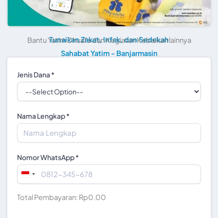
Tunaikan Zakat, Infak, dan Sedekah
Bantu Yatim Dhuafa dan Kegiatan Kebaikan lainnya
Sahabat Yatim - Banjarmasin
Jenis Dana
*
Nama Lengkap
*
Nomor WhatsApp
*
Indonesia
+62
Total Pembayaran:
Rp0.00